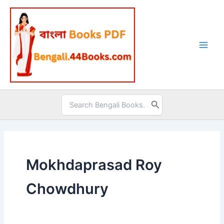
Skip
to
content
Search
for:
Mokhdaprasad Roy
Chowdhury