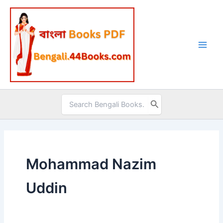
Skip
to
content
Search
for:
Mohammad Nazim
Uddin