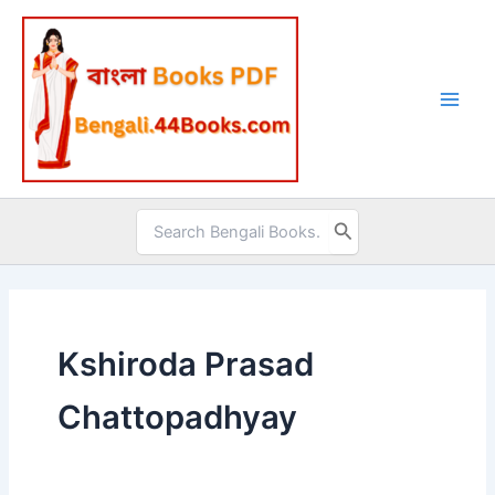
Skip
to
content
Search
for:
Kshiroda Prasad
Chattopadhyay