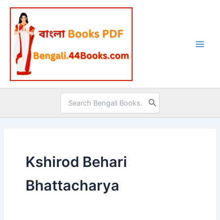
Skip
to
content
Search
for:
Kshirod Behari
Bhattacharya