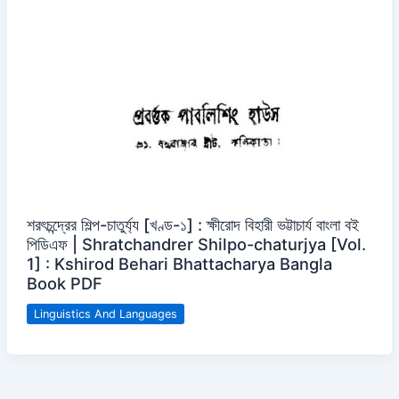
শরৎচন্দ্রের শিল্প-চাতুর্য্য [খণ্ড-১] : ক্ষীরোদ বিহারী ভট্টাচার্য বাংলা বই
পিডিএফ | Shratchandrer Shilpo-chaturjya [Vol.
1] : Kshirod Behari Bhattacharya Bangla
Book PDF
Linguistics And Languages