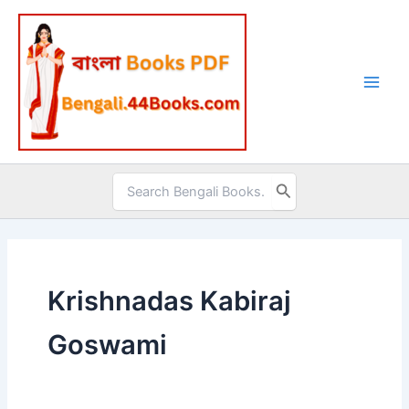
Skip
to
content
Search
for:
Krishnadas Kabiraj
Goswami