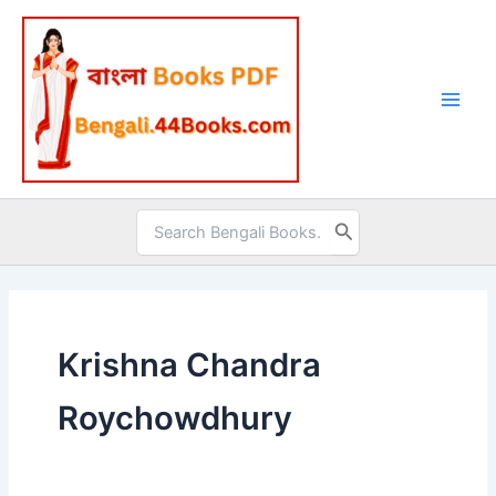
Skip
to
content
Search
for:
Krishna Chandra
Roychowdhury