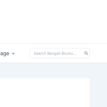
uage
Search
for: