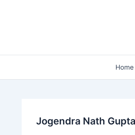
Skip
to
content
Home
Jogendra Nath Gupt