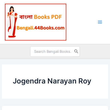
Skip
to
content
Search
for:
Jogendra Narayan Roy