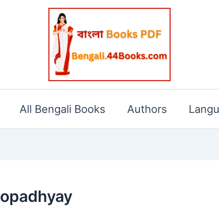
All Bengali Books
Authors
Lang
hopadhyay