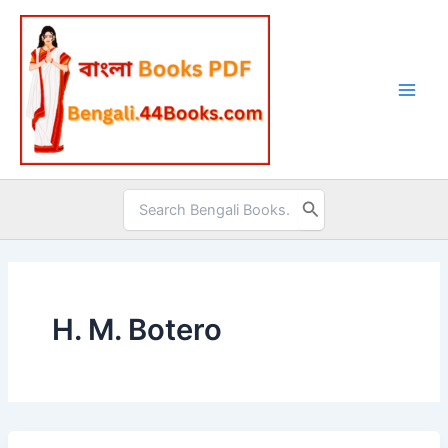
Skip
to
content
Search
for:
H. M. Botero