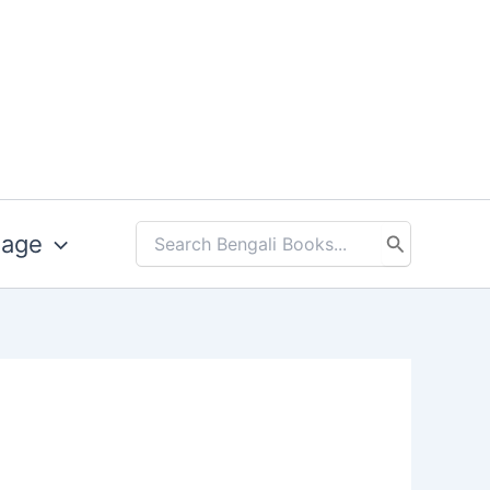
uage
Search
for: