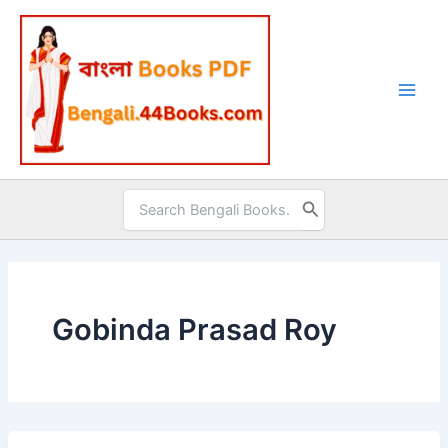
Skip
to
content
Search
for:
Gobinda Prasad Roy