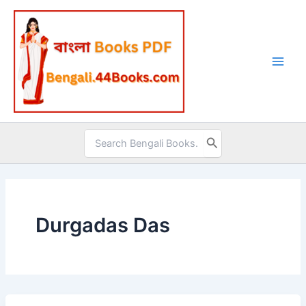
Skip
to
content
Search
for:
Durgadas Das