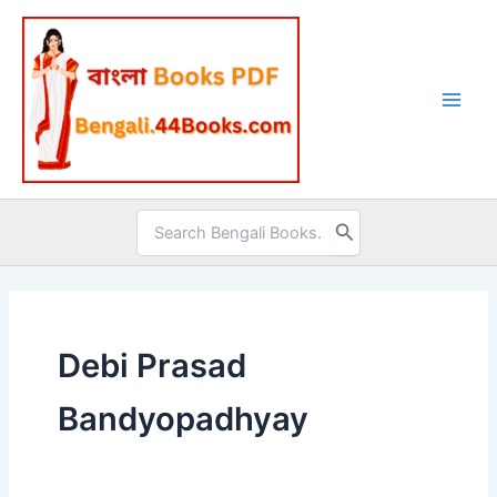
Skip
to
content
Search
for:
Debi Prasad
Bandyopadhyay