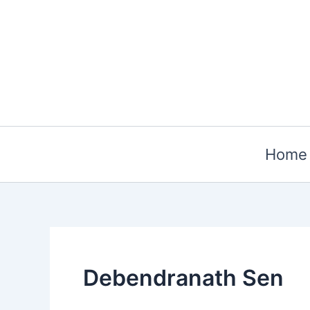
Skip
to
content
Home
Debendranath Sen