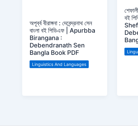
শেফালীগ
বই পি
অপূর্ব্ব বীরাঙ্গনা : দেবেন্দ্রনাথ সেন
Shef
বাংলা বই পিডিএফ | Apurbba
Deb
Birangana :
Bang
Debendranath Sen
Lingu
Bangla Book PDF
Linguistics And Languages