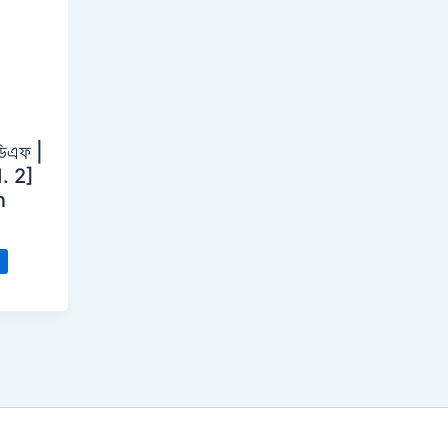
িডিএফ |
. 2]
n