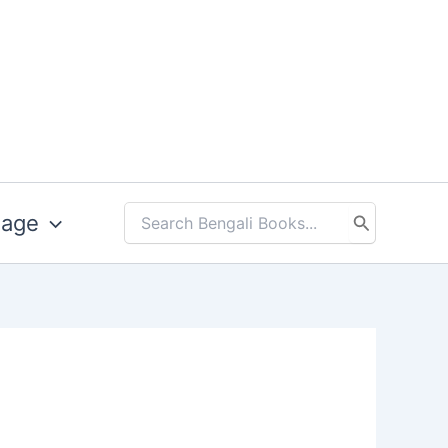
uage
Search
for: