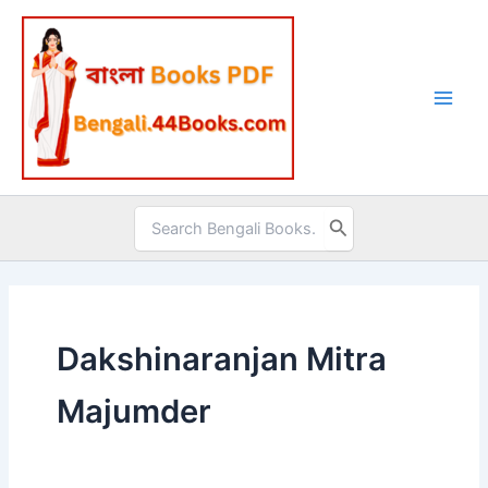
Skip
to
content
Search
for:
Dakshinaranjan Mitra
Majumder