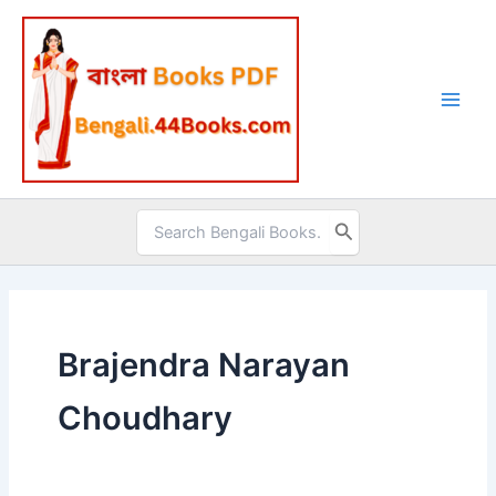
Skip
to
content
Search
for:
Brajendra Narayan
Choudhary