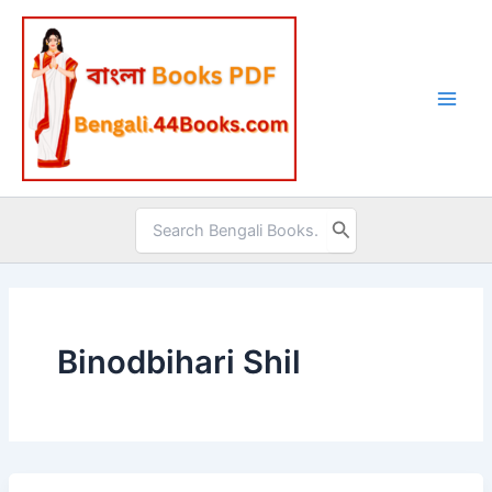
Skip
to
content
Search
for:
Binodbihari Shil