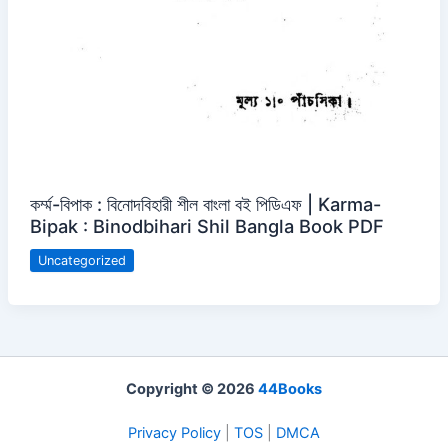
কর্ম্ম-বিপাক : বিনোদবিহারী শীল বাংলা বই পিডিএফ | Karma-
Bipak : Binodbihari Shil Bangla Book PDF
Uncategorized
Copyright © 2026
44Books
Privacy Policy
|
TOS
|
DMCA