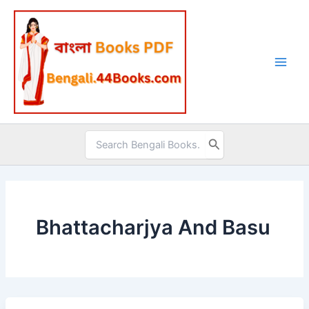
Skip
to
content
Search
for:
Bhattacharjya And Basu