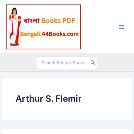
Skip
to
content
Search
for:
Arthur S. Flemir