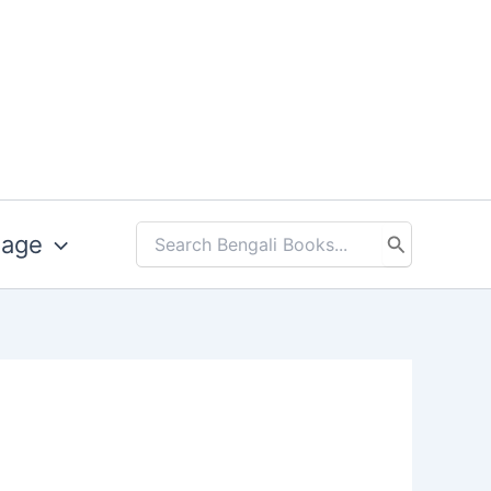
uage
Search
for: